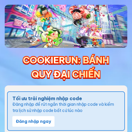
COOKIERUN: BÁNH
COOKIERUN: BÁNH
COOKIERUN: BÁNH
COOKIERUN: BÁNH
QUY ĐẠI CHIẾN
QUY ĐẠI CHIẾN
QUY ĐẠI CHIẾN
QUY ĐẠI CHIẾN
Tối ưu trải nghiệm nhập code
Đăng nhập để rút ngắn thời gian nhập code và kiểm
tra lịch sử nhập code bất cứ lúc nào
Đăng nhập ngay